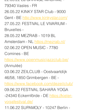
79340 Vasles - FR
26.05.22 KINKY STAR Club - 9000 
Gent - BE 
http://www.kinkystar.com/
27.05.22: FESTIVAL LE VIVARIUM - 
Bruxelles - 
28.05.22 MEZRAB - 
1019 BL 
Amsterdam - NL 
https://mezrab.nl/
02.06.22 OPEN MUSIC - 
7780 
Comines - BE 
https://www.openmusicjazzclub.be/
(Annulée) 
03.06.22 ZEILCLUB - Oostvaartdijk 
46/58, 1850 Grimbergen - BE - 
https://www.facebook.com/dezeilclub/
09.06.22 FESTIVAL SAHARA YOGA 
-24340 Eckernförde - DE 
https://kieler-
yogafestival.de/
11.06.22 SUPAMOLY - 
10247 
Berlin - 