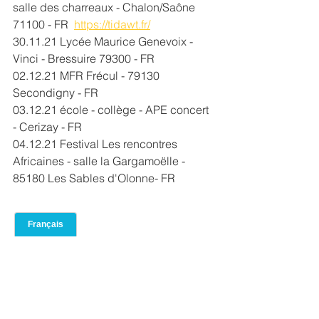
salle des charreaux - Chalon/Saône 
71100 - FR  
https://tidawt.fr/
30.11.21 Lycée Maurice Genevoix - 
Vinci - Bressuire 79300 - FR
02.12.21 MFR Frécul - 79130 
Secondigny - FR
03.12.21 école - collège - APE concert 
- Cerizay - FR
04.12.21 Festival Les rencontres 
Africaines - salle la Gargamoëlle - 
85180 Les Sables d'Olonne- FR
Mots-clés :
Niger
rock touareg
Azawad
tisdass
desert musique
Supersonic Paris
Amanar
sahel
Sahel Sounds
Bolingo Art
Musique Africaine
Survie
Niamey