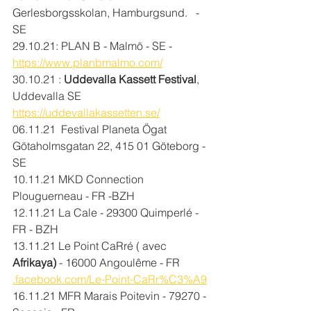
Gerlesborgsskolan, Hamburgsund.   - 
SE 
29.10.21: PLAN B - Malmö - SE - 
https://www.planbmalmo.com/
30.10.21 : 
Uddevalla Kassett Festival
, 
Uddevalla SE 
https://uddevallakassetten.se/
06.11.21  Festival Planeta 
Ögat
Götaholmsgatan 22, 415 01 Göteborg - 
SE
10.11.21 MKD Connection 
Plouguerneau - FR -BZH
12.11.21 La Cale - 29300 Quimperlé - 
FR - BZH
13.11.21 Le Point CaRré ( avec 
Afrikaya) 
- 16000 Angoulême - FR 
.facebook.com/Le-Point-CaRr%C3%A9
16.11.21 MFR Marais Poitevin - 79270 - 