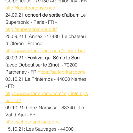
Colporteuse - 79150 Argentonnay - FR 
http://lacolporteuse.net/
24.09.21 
concert de sortie d'album
 Le 
Supersonic - Paris - FR - 
http://supersonic-club.fr/
25.09.21 L'Annex  -17480  Le château 
d'Oléron - France  
https://www.facebook.com/lannex.bar
30.09.21 : 
Festival qui Sème le Son
(avec 
Debout sur le Zinc
)  - 79200 
Parthenay - FR 
https://sallediffart.com/
03.10.21 Le Printemps - 44000 Nantes 
- FR 
https://www.facebook.com/leprintemps
nantes/
09.10.21: Chez Narcisse - 88340 - Le 
Val d'Ajol - FR 
https://cheznarcisse.com/
15.10.21: Les Sauvages - 44000 