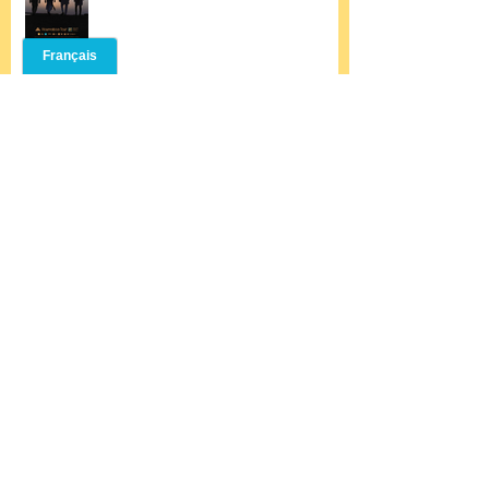
AMANAR TOUR 2022 - ÉTÉ/HIVER
Archive
mai 2026
(1)
1 post
février 2026
(1)
1 post
décembre 2025
(1)
1 post
décembre 2024
(1)
1 post
septembre 2024
(1)
1 post
janvier 2024
(1)
1 post
décembre 2023
(1)
1 post
février 2023
(1)
1 post