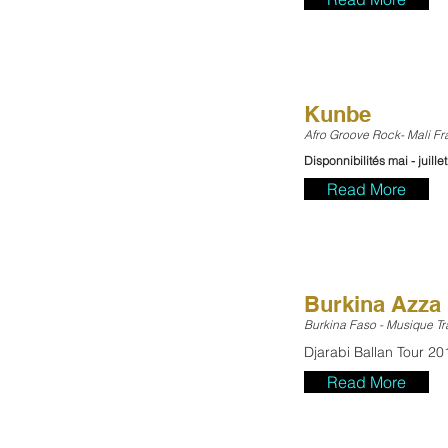
Kunbe
Afro Groove Rock- Mali F
Disponnibilités mai - juille
Read More
Burkina Azza
Burkina Faso - Musique Tr
Djarabi Ballan Tour 2
Read More