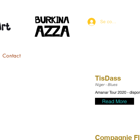
Se connecter
Contact
TisDass
Niger - Blues
Amanar Tour 2020 - dispo
Read More
Compagnie F