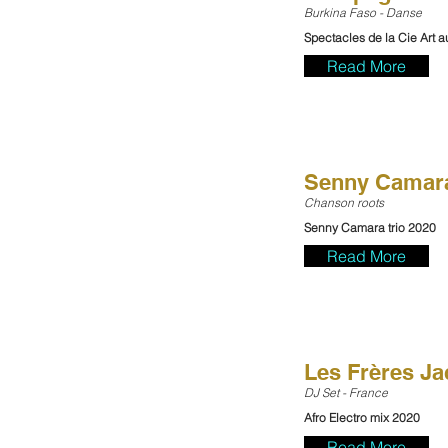
Burkina Faso - Danse
Spectacles de la Cie Art au
Read More
Senny Camar
Chanson roots
Senny Camara trio 2020
Read More
Les Frères Ja
DJ Set - France
Afro Electro mix 2020
Read More